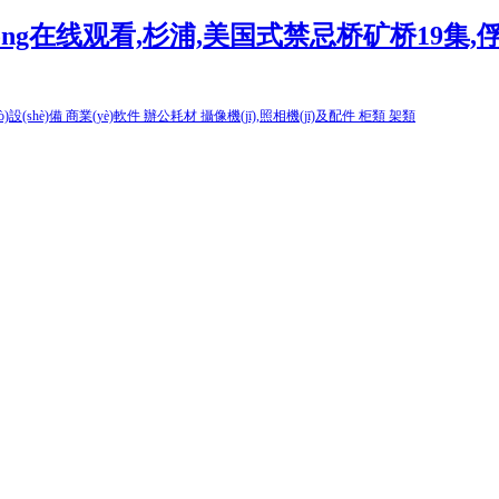
ong在线观看,杉浦,美国式禁忌桥矿桥19集
ò)設(shè)備
商業(yè)軟件
辦公耗材
攝像機(jī),照相機(jī)及配件
柜類
架類