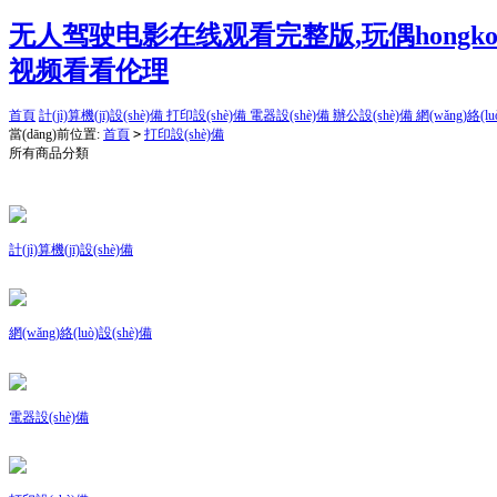
无人驾驶电影在线观看完整版,玩偶hongk
视频看看伦理
首頁
計(jì)算機(jī)設(shè)備
打印設(shè)備
電器設(shè)備
辦公設(shè)備
網(wǎng)絡(lu
當(dāng)前位置:
首頁
>
打印設(shè)備
所有商品分類
計(jì)算機(jī)設(shè)備
網(wǎng)絡(luò)設(shè)備
電器設(shè)備