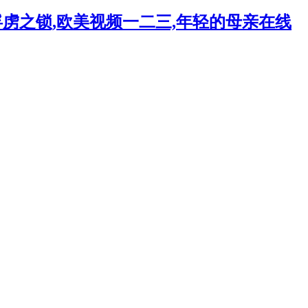
,俘虏之锁,欧美视频一二三,年轻的母亲在线