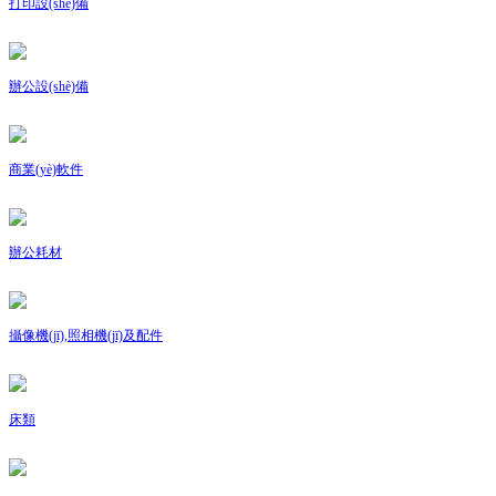
打印設(shè)備
辦公設(shè)備
商業(yè)軟件
辦公耗材
攝像機(jī),照相機(jī)及配件
床類