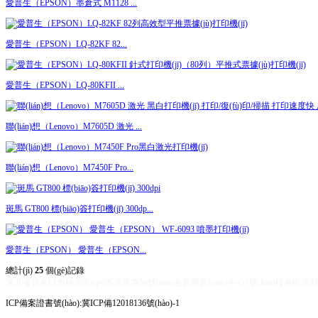
愛普生（EPSON）墨倉式 M1128 ...
愛普生（EPSON）LQ-82KF 82...
愛普生（EPSON）LQ-80KFII ...
聯(lián)想（Lenovo）M7605D 激光 ...
聯(lián)想（Lenovo）M7450F Pro...
斑馬 GT800 標(biāo)簽打印機(jī) 300dp...
愛普生（EPSON） 愛普生（EPSON...
總計(jì)
25
個(gè)記錄
河北省張家口市橋西區(qū)西壩崗路59號(hào)金鼎國貿(mào)中心1號(hào)樓金街西23號(hào) Tel
ICP備案證書號(hào):
冀ICP備12018136號(hào)-1