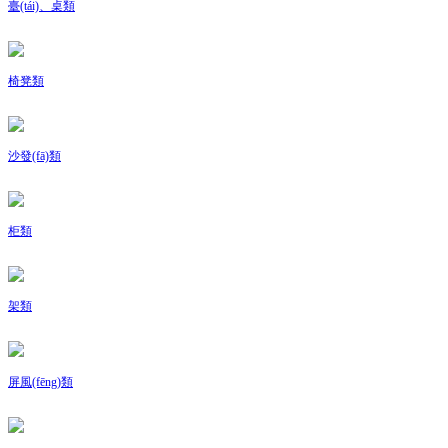
臺(tái)、桌類
椅凳類
沙發(fā)類
柜類
架類
屏風(fēng)類