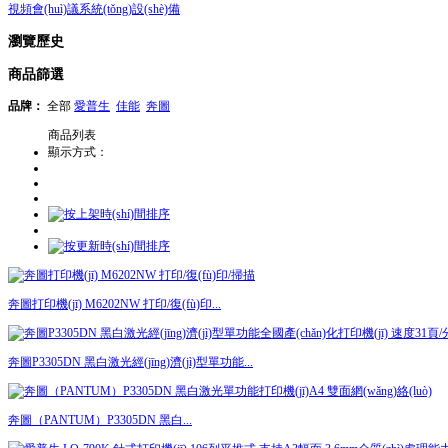
視頻會(huì)議系統(tǒng)設(shè)備
瀏覽歷史
商品篩選
品牌：
全部
愛普生
佳能
奔圖
商品列表
顯示方式：
奔圖打印機(jī) M6202NW 打印/復(fù)印...
奔圖P3305DN 黑白激光經(jīng)濟(jì)型單功能...
奔圖（PANTUM）P3305DN 黑白...