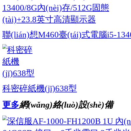
聯(lián)想M460臺(tái)式電腦i5-13400
科密碎紙機(jī)638型
更多
網(wǎng)絡(luò)設(shè)備