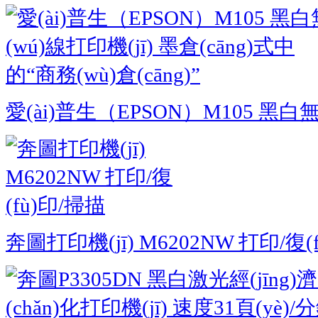
愛(ài)普生（EPSON）M105 黑白無(
奔圖打印機(jī) M6202NW 打印/復(fù