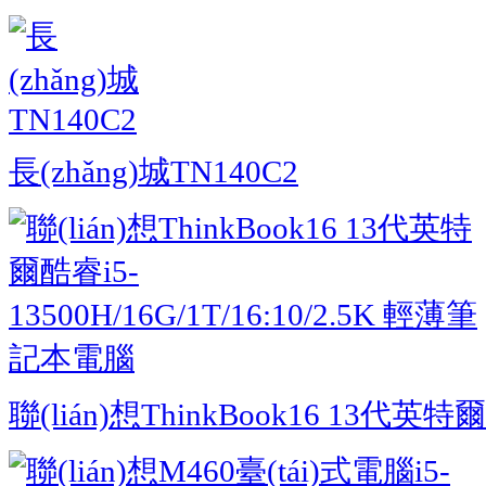
長(zhǎng)城TN140C2
聯(lián)想ThinkBook16 13代英特爾.