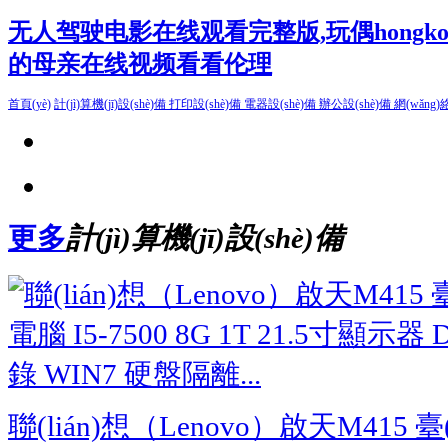
无人驾驶电影在线观看完整版,玩偶hongk
的母亲在线视频看看伦理
首頁(yè)
計(jì)算機(jī)設(shè)備
打印設(shè)備
電器設(shè)備
辦公設(shè)備
網(wǎng)絡
更多
計(jì)算機(jī)設(shè)備
聯(lián)想（Lenovo）啟天M415 臺(t